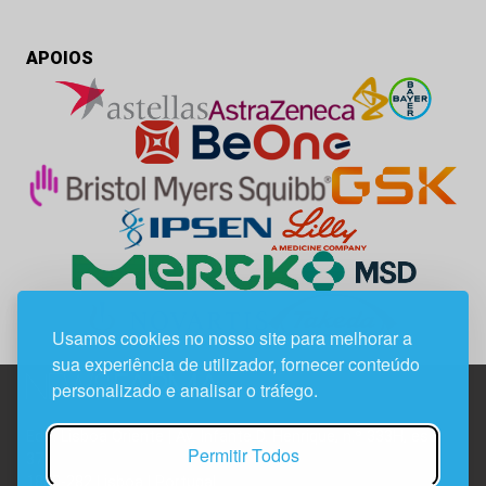
APOIOS
Usamos cookies no nosso site para melhorar a
sua experiência de utilizador, fornecer conteúdo
personalizado e analisar o tráfego.
Edif. Lisboa Oriente | Av. Infante D. Henrique, n.º 333H, esc.
Permitir Todos
37
1800-282 Lisboa | Portugal