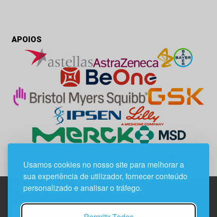
APOIOS
Usamos cookies no nosso site para melhorar a
sua experiência de utilizador, fornecer conteúdo
personalizado e analisar o tráfego.
Edif. Lisboa Oriente | Av. Infante D. Henrique, n.º 333H, esc.
Permitir Todos