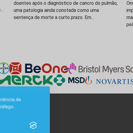
doentes após o diagnóstico de cancro do pulmão,
On
e…
uma patologia ainda conotada como uma
imp
sentença de morte a curto prazo. Em…
ma
pe
riência de
tráfego.
3H, esc. 37