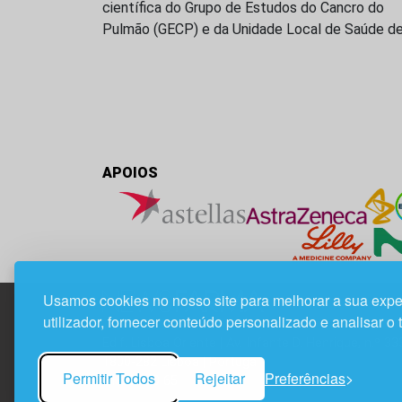
científica do Grupo de Estudos do Cancro do
Pulmão (GECP) e da Unidade Local de Saúde d
APOIOS
Usamos cookies no nosso site para melhorar a sua expe
utilizador, fornecer conteúdo personalizado e analisar o 
Edif. Lisboa Oriente | Av. Infante D. Henrique, n.º 33
1800-282 Lisboa | Portugal
Permitir Todos
Rejeitar
Preferências
21 850 40 65