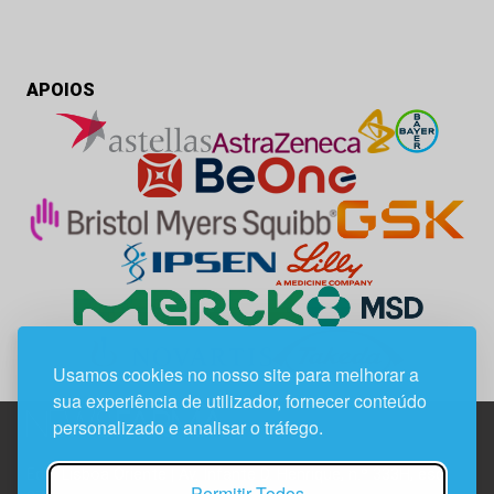
APOIOS
Usamos cookies no nosso site para melhorar a
sua experiência de utilizador, fornecer conteúdo
personalizado e analisar o tráfego.
Edif. Lisboa Oriente | Av. Infante D. Henrique, n.º 333H, esc.
Permitir Todos