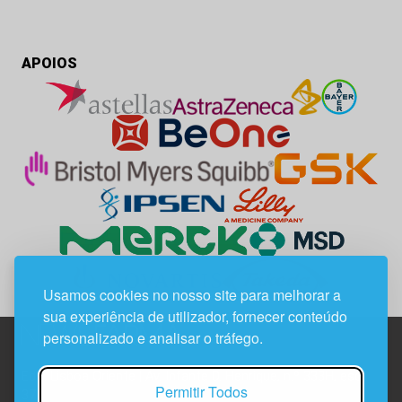
APOIOS
Usamos cookies no nosso site para melhorar a
sua experiência de utilizador, fornecer conteúdo
personalizado e analisar o tráfego.
Edif. Lisboa Oriente | Av. Infante D. Henrique, n.º 333H, esc.
Permitir Todos
37