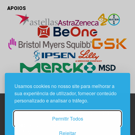
APOIOS
Usamos cookies no nosso site para melhorar a
sua experiência de utilizador, fornecer conteúdo
personalizado e analisar o tráfego.
Edif. Lisboa Oriente | Av. Infante D. Henrique, n.º 333H, esc.
Permitir Todos
37
1800-282 Lisboa | Portugal
Rejeitar
21 850 40 65