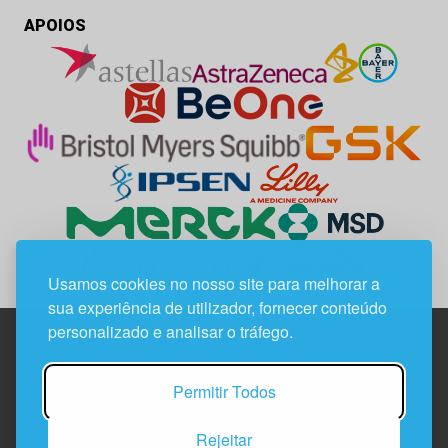
APOIOS
Usamos cookies no nosso site para melhorar a
sua experiência de utilizador, fornecer conteúdo
personalizado e analisar o tráfego.
Edif. Lisboa Oriente | Av. Infante D. Henrique, n.º 333H, esc.
Permitir Todos
37
1800-282 Lisboa | Portugal
Rejeitar
21 850 40 65