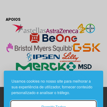
APOIOS
Usamos cookies no nosso site para melhorar a
sua experiência de utilizador, fornecer conteúdo
personalizado e analisar o tráfego.
Edif. Lisboa Oriente | Av. Infante D. Henrique, n.º 333H, esc.
Permitir Todos