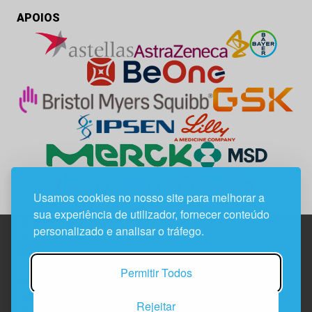
APOIOS
Usamos cookies no nosso site para melhorar a
sua experiência de utilizador, fornecer conteúdo
personalizado e analisar o tráfego.
Edif. Lisboa Oriente | Av. Infante D. Henrique, n.º 333H, esc.
Permitir Todos
37
1800-282 Lisboa | Portugal
Rejeitar
21 850 40 65