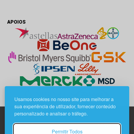
APOIOS
Usamos cookies no nosso site para melhorar a
sua experiência de utilizador, fornecer conteúdo
personalizado e analisar o tráfego.
Edif. Lisboa Oriente | Av. Infante D. Henrique, n.º 333H, esc.
Permitir Todos
37