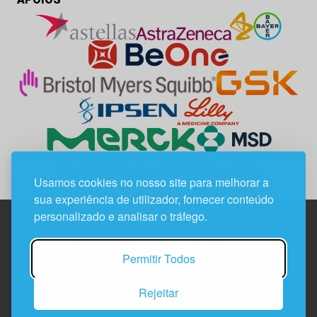
Usamos cookies no nosso site para melhorar a
sua experiência de utilizador, fornecer conteúdo
personalizado e analisar o tráfego.
Edif. Lisboa Oriente | Av. Infante D. Henrique, n.º 333H, esc.
Permitir Todos
37
1800-282 Lisboa | Portugal
Rejeitar
21 850 40 65