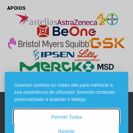
APOIOS
Usamos cookies no nosso site para melhorar a
sua experiência de utilizador, fornecer conteúdo
personalizado e analisar o tráfego.
Edif. Lisboa Oriente | Av. Infante D. Henrique, n.º 333H, esc.
Permitir Todos
37
1800-282 Lisboa | Portugal
Rejeitar
21 850 40 65