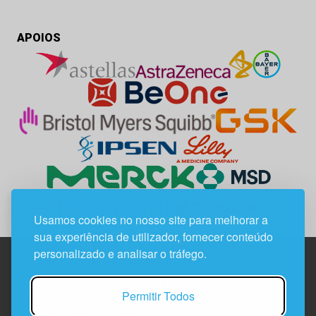
APOIOS
Usamos cookies no nosso site para melhorar a
sua experiência de utilizador, fornecer conteúdo
personalizado e analisar o tráfego.
Edif. Lisboa Oriente | Av. Infante D. Henrique, n.º 333H, esc.
Permitir Todos
37
1800-282 Lisboa | Portugal