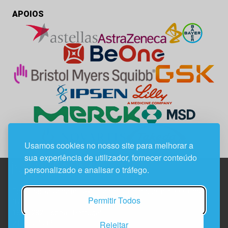
APOIOS
Usamos cookies no nosso site para melhorar a
sua experiência de utilizador, fornecer conteúdo
personalizado e analisar o tráfego.
Edif. Lisboa Oriente | Av. Infante D. Henrique, n.º 333H, esc.
Permitir Todos
37
1800-282 Lisboa | Portugal
Rejeitar
21 850 40 65