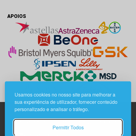
APOIOS
Usamos cookies no nosso site para melhorar a
sua experiência de utilizador, fornecer conteúdo
personalizado e analisar o tráfego.
Edif. Lisboa Oriente | Av. Infante D. Henrique, n.º 333H, esc.
Permitir Todos
37
1800-282 Lisboa | Portugal