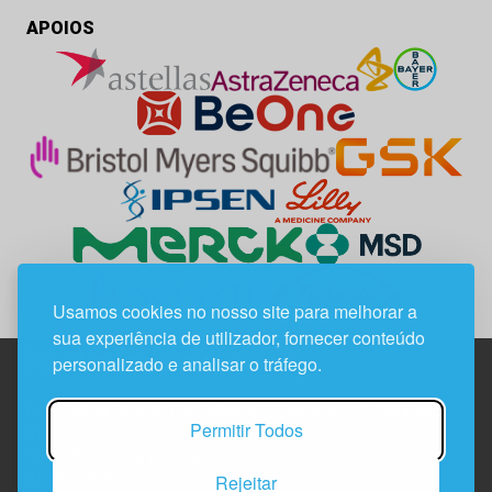
APOIOS
Usamos cookies no nosso site para melhorar a
sua experiência de utilizador, fornecer conteúdo
personalizado e analisar o tráfego.
Edif. Lisboa Oriente | Av. Infante D. Henrique, n.º 333H, esc.
Permitir Todos
37
1800-282 Lisboa | Portugal
Rejeitar
21 850 40 65