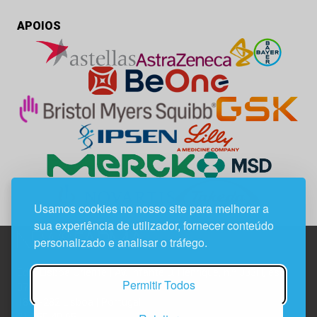
APOIOS
Usamos cookies no nosso site para melhorar a
sua experiência de utilizador, fornecer conteúdo
personalizado e analisar o tráfego.
Edif. Lisboa Oriente | Av. Infante D. Henrique, n.º 333H, esc.
Permitir Todos
37
1800-282 Lisboa | Portugal