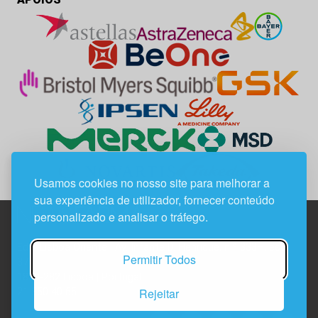
Usamos cookies no nosso site para melhorar a
sua experiência de utilizador, fornecer conteúdo
personalizado e analisar o tráfego.
Edif. Lisboa Oriente | Av. Infante D. Henrique, n.º 333H, esc.
Permitir Todos
37
1800-282 Lisboa | Portugal
Rejeitar
21 850 40 65