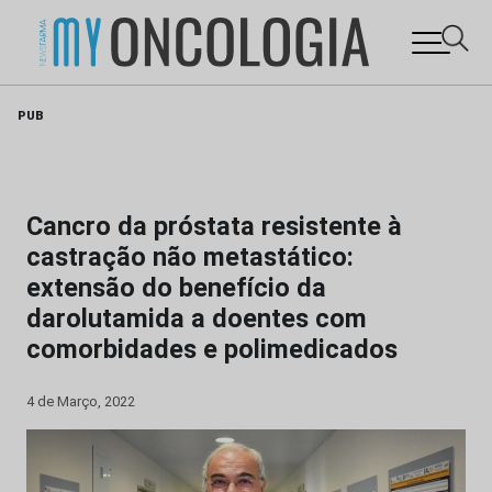
Skip
PUB
to
content
Cancro da próstata resistente à
castração não metastático:
extensão do benefício da
darolutamida a doentes com
comorbidades e polimedicados
4 de Março, 2022