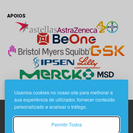
APOIOS
Usamos cookies no nosso site para melhorar a
sua experiência de utilizador, fornecer conteúdo
personalizado e analisar o tráfego.
Edif. Lisboa Oriente | Av. Infante D. Henrique, n.º 333H, esc.
Permitir Todos
37
1800-282 Lisboa | Portugal