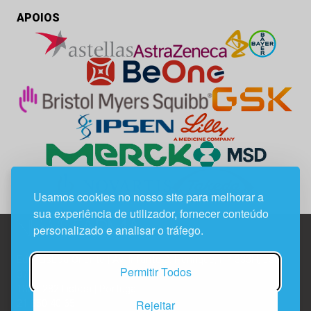
APOIOS
Usamos cookies no nosso site para melhorar a
sua experiência de utilizador, fornecer conteúdo
personalizado e analisar o tráfego.
Edif. Lisboa Oriente | Av. Infante D. Henrique, n.º 333H, esc.
Permitir Todos
37
1800-282 Lisboa | Portugal
Rejeitar
21 850 40 65