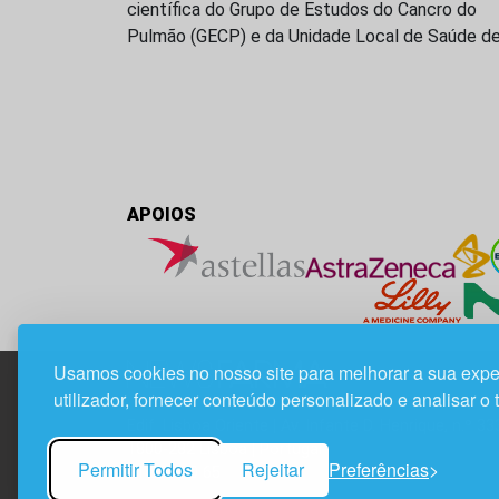
científica do Grupo de Estudos do Cancro do
Pulmão (GECP) e da Unidade Local de Saúde d
APOIOS
Usamos cookies no nosso site para melhorar a sua expe
utilizador, fornecer conteúdo personalizado e analisar o 
Edif. Lisboa Oriente | Av. Infante D. Henrique, n.º 33
1800-282 Lisboa | Portugal
Permitir Todos
Rejeitar
Preferências
21 850 40 65