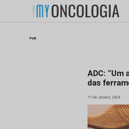
Skip
to
content
PUB
ADC: “Um a
das ferrame
17 de Janeiro, 2024