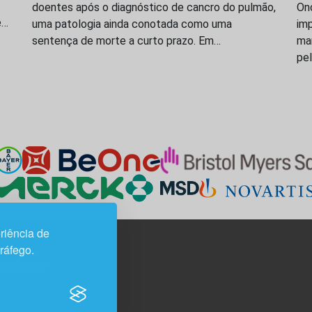
doentes após o diagnóstico de cancro do pulmão,
On
e…
uma patologia ainda conotada como uma
imp
sentença de morte a curto prazo. Em…
ma
pe
riência de
tráfego.
3H, esc. 37