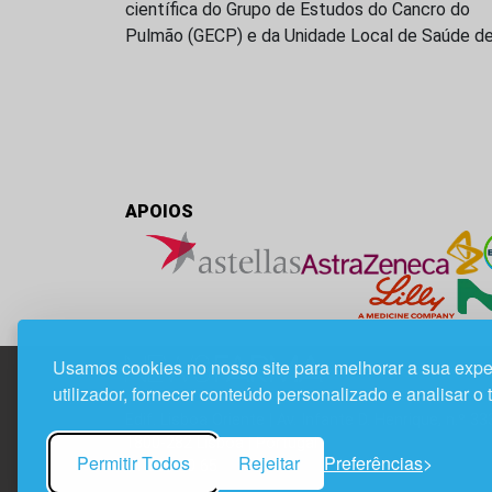
científica do Grupo de Estudos do Cancro do
Pulmão (GECP) e da Unidade Local de Saúde d
APOIOS
Usamos cookies no nosso site para melhorar a sua expe
utilizador, fornecer conteúdo personalizado e analisar o 
Edif. Lisboa Oriente | Av. Infante D. Henrique, n.º 33
1800-282 Lisboa | Portugal
Permitir Todos
Rejeitar
Preferências
21 850 40 65