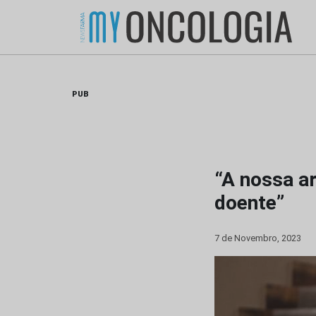
Skip
to
content
PUB
“A nossa a
doente”
7 de Novembro, 2023