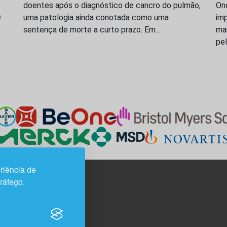
doentes após o diagnóstico de cancro do pulmão,
On
e…
uma patologia ainda conotada como uma
imp
sentença de morte a curto prazo. Em…
ma
pe
riência de
tráfego.
3H, esc. 37