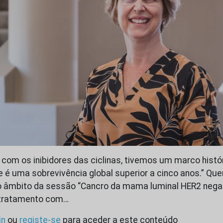
z com os inibidores das ciclinas, tivemos um marco histó
 é uma sobrevivência global superior a cinco anos.” Quem
o âmbito da sessão “Cancro da mama luminal HER2 negat
 tratamento com…
in
ou
registe-se
para aceder a este conteúdo