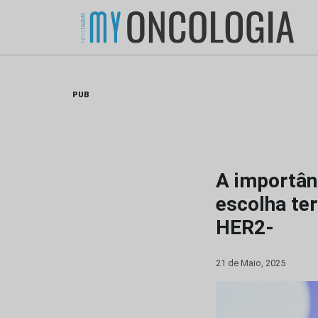
Skip
to
content
PUB
A importân
escolha te
HER2-
21 de Maio, 2025