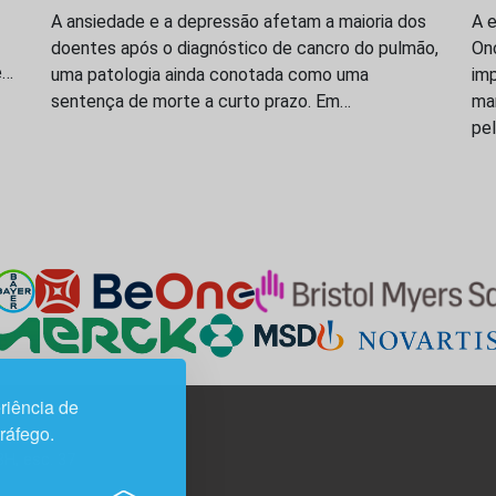
A ansiedade e a depressão afetam a maioria dos
A 
doentes após o diagnóstico de cancro do pulmão,
On
e…
uma patologia ainda conotada como uma
imp
sentença de morte a curto prazo. Em…
ma
pe
riência de
tráfego.
3H, esc. 37