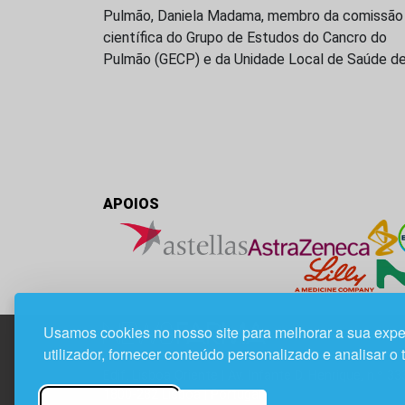
Pulmão, Daniela Madama, membro da comissão
científica do Grupo de Estudos do Cancro do
Pulmão (GECP) e da Unidade Local de Saúde d
APOIOS
Usamos cookies no nosso site para melhorar a sua expe
utilizador, fornecer conteúdo personalizado e analisar o 
Edif. Lisboa Oriente | Av. Infante D. Henrique, n.º 33
1800-282 Lisboa | Portugal