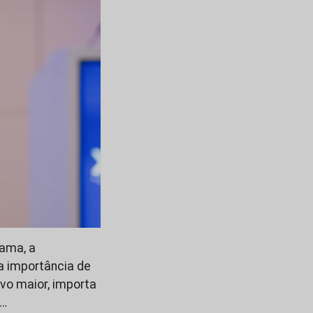
ama, a
a importância de
vo maior, importa
a…