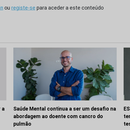
in
ou
registe-se
para aceder a este conteúdo
 a
Saúde Mental continua a ser um desafio na
ES
abordagem ao doente com cancro do
te
pulmão
te