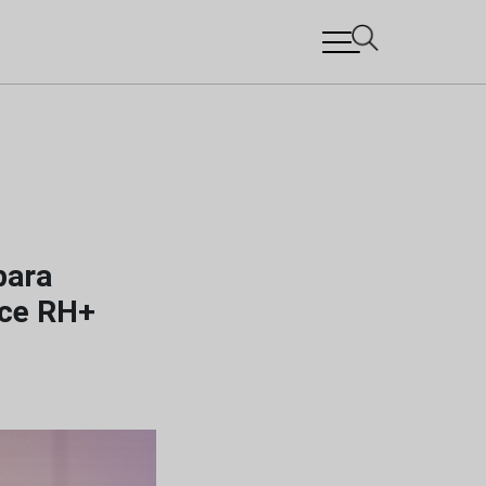
para
oce RH+