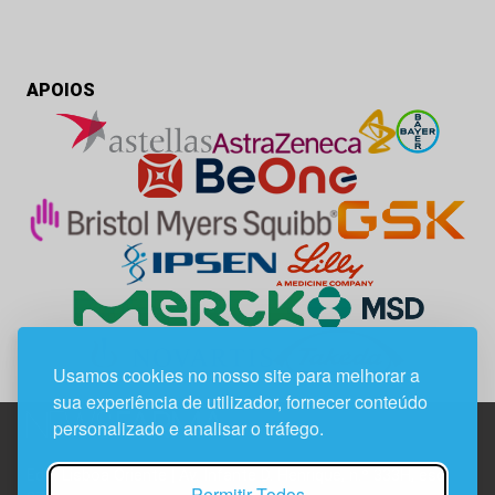
APOIOS
Usamos cookies no nosso site para melhorar a
sua experiência de utilizador, fornecer conteúdo
personalizado e analisar o tráfego.
Edif. Lisboa Oriente | Av. Infante D. Henrique, n.º 333H, esc.
Permitir Todos