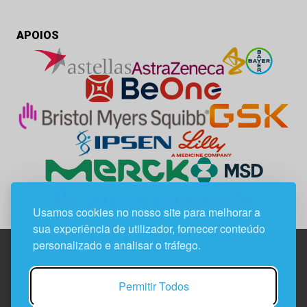
APOIOS
Usamos cookies no nosso site para melhorar a
sua experiência de utilizador, fornecer conteúdo
personalizado e analisar o tráfego.
Edif. Lisboa Oriente | Av. Infante D. Henrique, n.º 333H, esc.
Permitir Todos
37
1800-282 Lisboa | Portugal