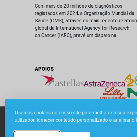
Com mais de 20 milhões de diagnósticos
registados em 2024, a Organização Mundial da
Saúde (OMS), através do mais recente relatório
global da International Agency for Research
on Cancer (IARC), prevê um disparo na…
APOIOS
Usamos cookies no nosso site para melhorar a sua expe
utilizador, fornecer conteúdo personalizado e analisar o 
Edif. Lisboa Oriente | Av. Infante D. Henrique, n.º 33
1800-282 Lisboa | Portugal