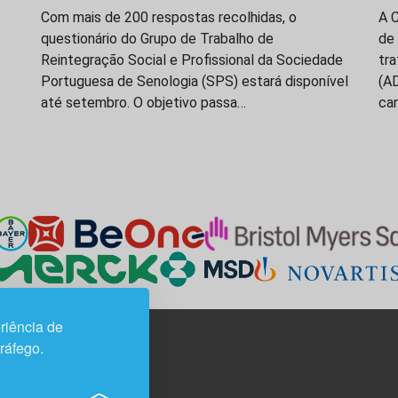
Com mais de 200 respostas recolhidas, o
A 
questionário do Grupo de Trabalho de
de
Reintegração Social e Profissional da Sociedade
tr
Portuguesa de Senologia (SPS) estará disponível
(A
até setembro. O objetivo passa…
ca
riência de
tráfego.
3H, esc. 37