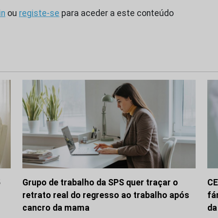
in
ou
registe-se
para aceder a este conteúdo
5
Grupo de trabalho da SPS quer traçar o
CE
retrato real do regresso ao trabalho após
fá
cancro da mama
da