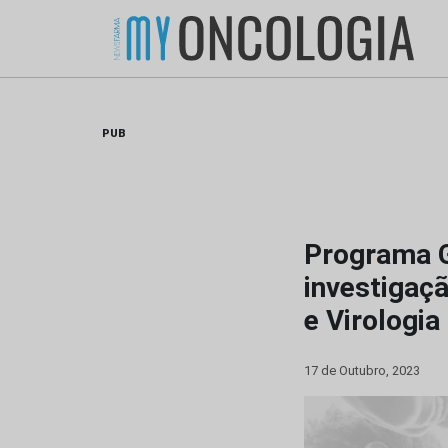
Skip
to
content
PUB
Programa G
investigaç
e Virologia
17 de Outubro, 2023