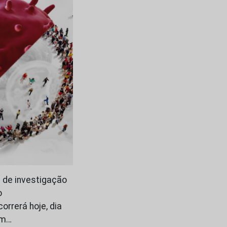
s de investigação
o
orrerá hoje, dia
om…