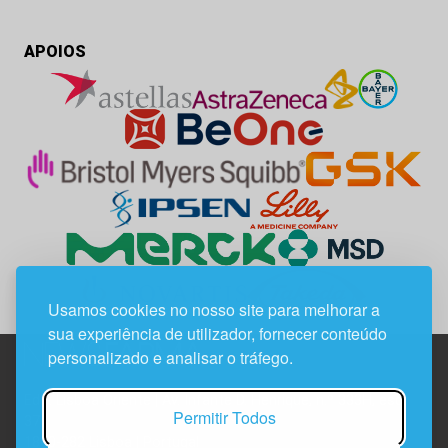
APOIOS
Usamos cookies no nosso site para melhorar a
sua experiência de utilizador, fornecer conteúdo
personalizado e analisar o tráfego.
Edif. Lisboa Oriente | Av. Infante D. Henrique, n.º 333H, esc.
Permitir Todos
37
1800-282 Lisboa | Portugal