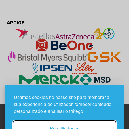
APOIOS
Usamos cookies no nosso site para melhorar a
sua experiência de utilizador, fornecer conteúdo
personalizado e analisar o tráfego.
Edif. Lisboa Oriente | Av. Infante D. Henrique, n.º 333H, esc.
Permitir Todos