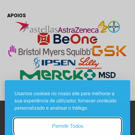
APOIOS
Usamos cookies no nosso site para melhorar a
sua experiência de utilizador, fornecer conteúdo
personalizado e analisar o tráfego.
Edif. Lisboa Oriente | Av. Infante D. Henrique, n.º 333H, esc.
Permitir Todos
37
1800-282 Lisboa | Portugal