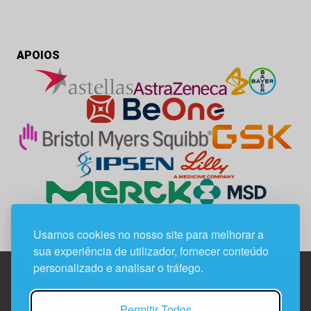
APOIOS
Usamos cookies no nosso site para melhorar a
sua experiência de utilizador, fornecer conteúdo
personalizado e analisar o tráfego.
Edif. Lisboa Oriente | Av. Infante D. Henrique, n.º 333H, esc.
Permitir Todos