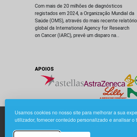
Com mais de 20 milhões de diagnósticos
registados em 2024, a Organização Mundial da
Saúde (OMS), através do mais recente relatório
global da International Agency for Research
on Cancer (IARC), prevê um disparo na…
APOIOS
Usamos cookies no nosso site para melhorar a sua expe
utilizador, fornecer conteúdo personalizado e analisar o 
Edif. Lisboa Oriente | Av. Infante D. Henrique, n.º 33
1800-282 Lisboa | Portugal