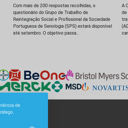
Com mais de 200 respostas recolhidas, o
A 
questionário do Grupo de Trabalho de
de
Reintegração Social e Profissional da Sociedade
tr
Portuguesa de Senologia (SPS) estará disponível
(A
até setembro. O objetivo passa…
ca
riência de
tráfego.
3H, esc. 37