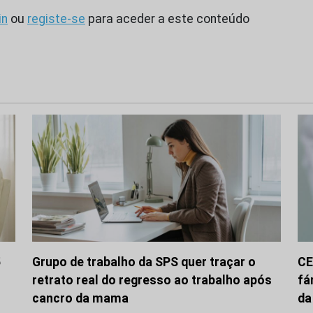
in
ou
registe-se
para aceder a este conteúdo
5
Grupo de trabalho da SPS quer traçar o
CE
retrato real do regresso ao trabalho após
fá
cancro da mama
da