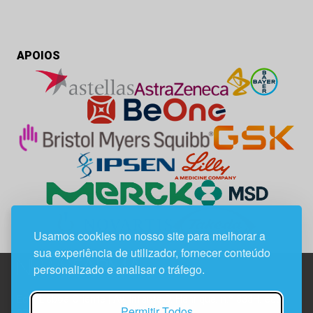
APOIOS
Usamos cookies no nosso site para melhorar a
sua experiência de utilizador, fornecer conteúdo
personalizado e analisar o tráfego.
Edif. Lisboa Oriente | Av. Infante D. Henrique, n.º 333H, esc.
Permitir Todos