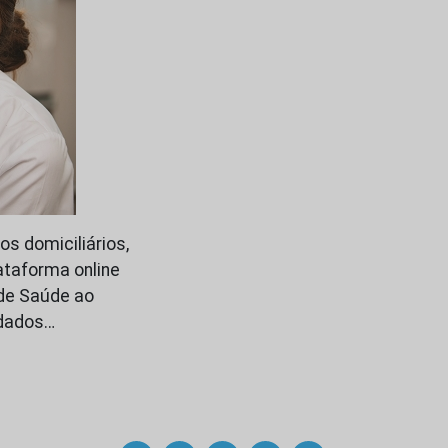
os domiciliários,
ataforma online
 de Saúde ao
idados…