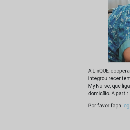
A LInQUE, cooperat
integrou recentem
My Nurse, que lig
domicílio. A part
Por favor faça
log