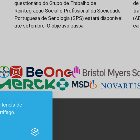
questionário do Grupo de Trabalho de
de
Reintegração Social e Profissional da Sociedade
tr
Portuguesa de Senologia (SPS) estará disponível
(A
até setembro. O objetivo passa…
ca
riência de
tráfego.
3H, esc. 37