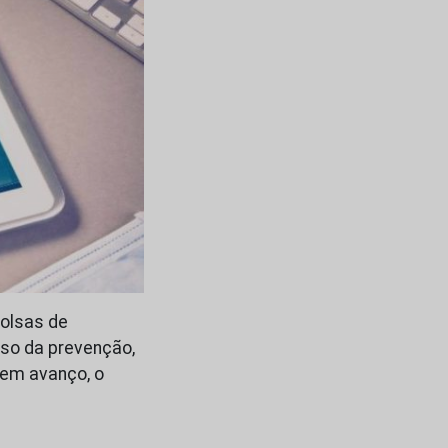
bolsas de
sso da prevenção,
sem avanço, o