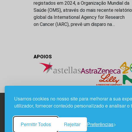
registados em 2024, a Organização Mundial da
Saúde (OMS), através do mais recente relatório
global da International Agency for Research
on Cancer (IARC), prevê um disparo na…
APOIOS
Usamos cookies no nosso site para melhorar a sua expe
utilizador, fornecer conteúdo personalizado e analisar o 
Edif. Lisboa Oriente | Av. Infante D. Henrique, n.º 33
1800-282 Lisboa | Portugal
Permitir Todos
Rejeitar
Preferências
21 850 40 65