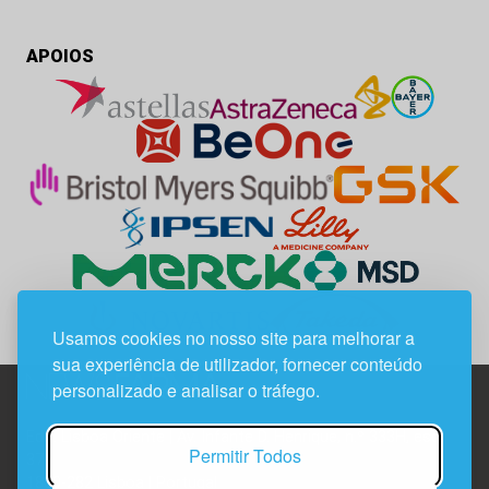
APOIOS
Usamos cookies no nosso site para melhorar a
sua experiência de utilizador, fornecer conteúdo
personalizado e analisar o tráfego.
Edif. Lisboa Oriente | Av. Infante D. Henrique, n.º 333H, esc.
Permitir Todos
37
1800-282 Lisboa | Portugal