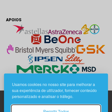
APOIOS
Usamos cookies no nosso site para melhorar a
sua experiência de utilizador, fornecer conteúdo
personalizado e analisar o tráfego.
Edif. Lisboa Oriente | Av. Infante D. Henrique, n.º 333H, esc.
Permitir Todos