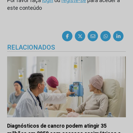
Por favor faça
login
ou
registe-se
para aceder a
este conteúdo
RELACIONADOS
Diagnósticos de cancro podem atingir 35