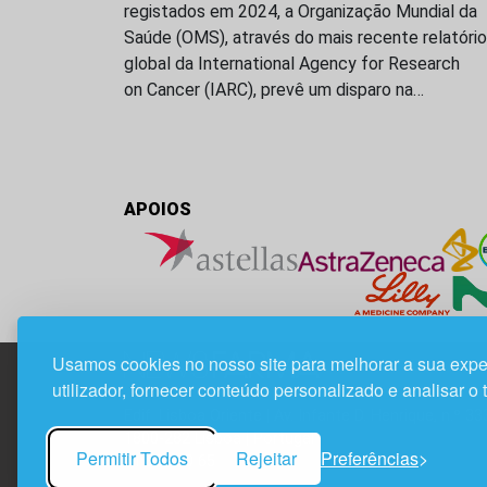
registados em 2024, a Organização Mundial da
Saúde (OMS), através do mais recente relatório
global da International Agency for Research
on Cancer (IARC), prevê um disparo na…
APOIOS
Usamos cookies no nosso site para melhorar a sua expe
utilizador, fornecer conteúdo personalizado e analisar o 
Edif. Lisboa Oriente | Av. Infante D. Henrique, n.º 33
1800-282 Lisboa | Portugal
Permitir Todos
Rejeitar
Preferências
21 850 40 65