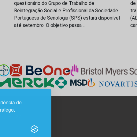
questionário do Grupo de Trabalho de
de
Reintegração Social e Profissional da Sociedade
tr
Portuguesa de Senologia (SPS) estará disponível
(A
até setembro. O objetivo passa…
ca
riência de
tráfego.
3H, esc. 37