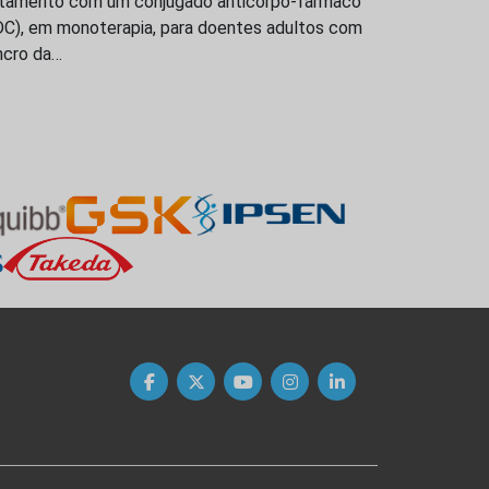
atamento com um conjugado anticorpo-fármaco
DC), em monoterapia, para doentes adultos com
ncro da…