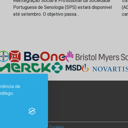
Reintegração Social e Profissional da Sociedade
tr
Portuguesa de Senologia (SPS) estará disponível
(A
até setembro. O objetivo passa…
ca
riência de
tráfego.
3H, esc. 37
 Privacidade
Política de Cookies