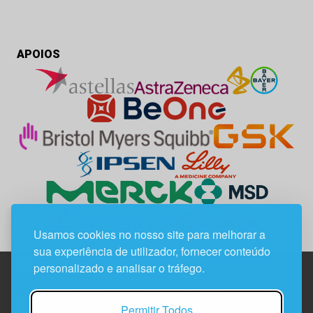
APOIOS
Usamos cookies no nosso site para melhorar a
sua experiência de utilizador, fornecer conteúdo
personalizado e analisar o tráfego.
Edif. Lisboa Oriente | Av. Infante D. Henrique, n.º 333H, esc.
Permitir Todos
37