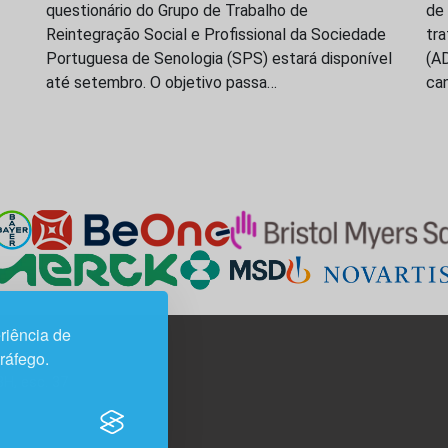
questionário do Grupo de Trabalho de
de
Reintegração Social e Profissional da Sociedade
tr
Portuguesa de Senologia (SPS) estará disponível
(A
até setembro. O objetivo passa…
ca
riência de
tráfego.
3H, esc. 37