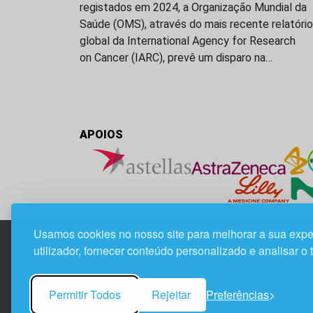
registados em 2024, a Organização Mundial da
Saúde (OMS), através do mais recente relatório
global da International Agency for Research
on Cancer (IARC), prevê um disparo na…
APOIOS
Usamos cookies no nosso site para melhorar a sua expe
utilizador, fornecer conteúdo personalizado e analisar o 
Edif. Lisboa Oriente | Av. Infante D. Henrique, n.º 33
1800-282 Lisboa | Portugal
Permitir Todos
Rejeitar
Preferências
21 850 40 65